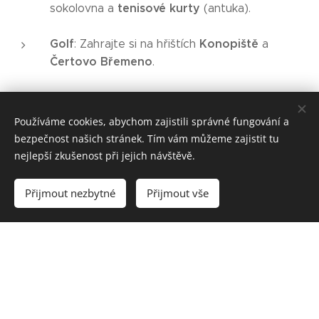
tenisové kurty
sokolovna a
(antuka).
Golf
Konopiště
: Zahrajte si na hřištích
a
Čertovo Břemeno
.
Historické centrum Tábora
: Pro milovníky
historie je nedaleko i krásné historické centrum
Používáme cookies, abychom zajistili správné fungování a
města Tábor.
bezpečnost našich stránek. Tím vám můžeme zajistit tu
nejlepší zkušenost při jejich návštěvě.
Přijmout nezbytné
Přijmout vše
Těšíme se na vaši návštěvu!