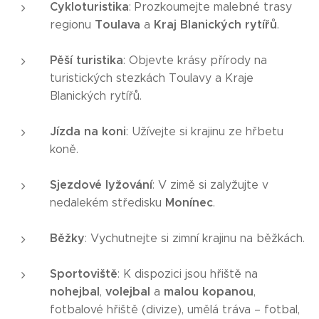
Cykloturistika
: Prozkoumejte malebné trasy
Toulava
Kraj Blanických rytířů
regionu
a
.
Pěší turistika
: Objevte krásy přírody na
turistických stezkách Toulavy a Kraje
Blanických rytířů.
Jízda na koni
: Užívejte si krajinu ze hřbetu
koně.
Sjezdové lyžování
: V zimě si zalyžujte v
Monínec
nedalekém středisku
.
Běžky
: Vychutnejte si zimní krajinu na běžkách.
Sportoviště
: K dispozici jsou hřiště na
nohejbal
volejbal
malou kopanou
,
a
,
fotbalové hřiště (divize), umělá tráva – fotbal,