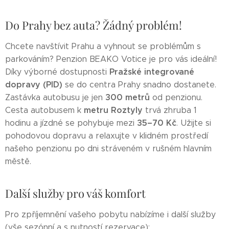
Do Prahy bez auta? Žádný problém!
Chcete navštívit Prahu a vyhnout se problémům s
parkováním? Penzion BEAKO Votice je pro vás ideální!
Pražské integrované
Díky výborné dostupnosti
dopravy (PID)
se do centra Prahy snadno dostanete.
300 metrů
Zastávka autobusu je jen
od penzionu.
metru Roztyly
Cesta autobusem k
trvá zhruba 1
35–70 Kč
hodinu a jízdné se pohybuje mezi
. Užijte si
pohodovou dopravu a relaxujte v klidném prostředí
našeho penzionu po dni stráveném v rušném hlavním
městě.
Další služby pro váš komfort
Pro zpříjemnění vašeho pobytu nabízíme i další služby
(vše sezónní a s nutností rezervace):