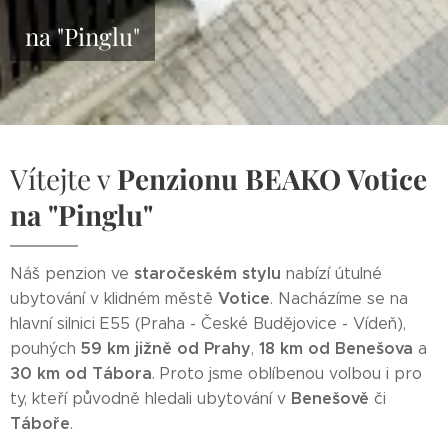
na "Pinglu"
Vítejte v
Penzionu BEAKO Votice
na "Pinglu"
staročeském stylu
Náš penzion ve
nabízí útulné
Votice
ubytování v klidném městě
. Nacházíme se na
hlavní silnici E55 (Praha - České Budějovice - Vídeň),
59 km jižně od Prahy
18 km od Benešova
pouhých
,
a
30 km od Tábora
. Proto jsme oblíbenou volbou i pro
Benešově
ty, kteří původně hledali ubytování v
či
Táboře
.