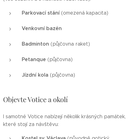
Parkovací stání
(omezená kapacita)
Venkovní bazén
Badminton
(půjčovna raket)
Petanque
(půjčovna)
Jízdní kola
(půjčovna)
Objevte Votice a okolí
I samotné Votice nabízejí několik krásných památek,
které stojí za návštěvu:
Kostel sv. Václava
(původně gotický,