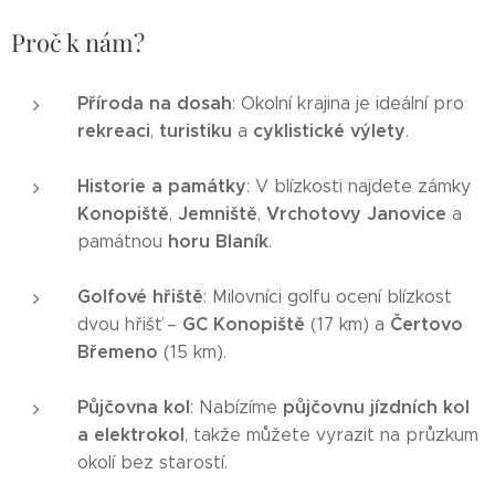
Proč k nám?
Příroda na dosah
: Okolní krajina je ideální pro
rekreaci
turistiku
cyklistické výlety
,
a
.
Historie a památky
: V blízkosti najdete zámky
Konopiště
Jemniště
Vrchotovy Janovice
,
,
a
horu Blaník
památnou
.
Golfové hřiště
: Milovníci golfu ocení blízkost
GC Konopiště
Čertovo
dvou hřišť –
(17 km) a
Břemeno
(15 km).
Půjčovna kol
půjčovnu jízdních kol
: Nabízíme
a elektrokol
, takže můžete vyrazit na průzkum
okolí bez starostí.